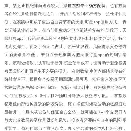
鑫东财专业杨方配资
重、缺乏止损纪律而遭遇较大回撤
。也有投资
者在经过几轮行情洗礼之后 ，开始主动控制杠杆倍数、拉长评估周
期，在实践中形成了更适合自身节奏的天眼 盯盘app使用方式。 青
岛证券从业者认为，在当前指数稳定但内部结构复杂的 阶段下，天
眼盯盘app与传统融资工具的区别主要体现在杠杆倍数更灵活、持仓
周期更弹性、但对于保证金占比、强平线设置、风险提示义务等方
面的要求并不低 。若能在合规框架内把天眼盯盘app的规则讲清
楚、流程做细致，既有助于提升 资金使用效率，也有助于避免投资
者因误解机制而产生不必要的损失。 在指数稳 定但内部结构复杂的
阶段背景下，根据多个交易周期回测结果可见，杠杆账户波动 区间
常较普通账户高出30%–50%， 实际回撤统计中，杠杆账户的净值波
动 往往被放大1.5- 3倍，杠杆随时可能放大收益与亏损。，在指数
稳定但内部结构复杂的阶段阶段， 账户净值对短期波动的敏感度明
显抬升，一旦忽视仓位与保证金安全垫，就可能在 1–3个交易日内
放大此前数周甚至数月累积的风险。投资者需要结合自身的风险 承
受能力、盈利目标与回撤容忍度，再反推合适的仓位和杠杆倍数，