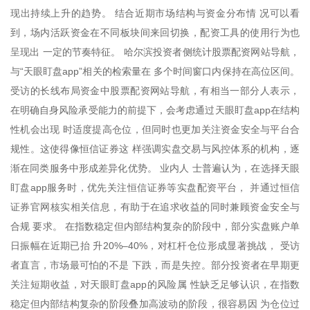
现出持续上升的趋势。 结合近期市场结构与资金分布情 况可以看
到，场内活跃资金在不同板块间来回切换，配资工具的使用行为也
呈现出 一定的节奏特征。 哈尔滨投资者侧统计股票配资网站导航，
与“天眼盯盘app”相关的检索量在 多个时间窗口内保持在高位区间。
受访的长线布局资金中股票配资网站导航，有相当一部分人表示，
在明确自身风险承受能力的前提下，会考虑通过天眼盯盘app在结构
性机会出现 时适度提高仓位，但同时也更加关注资金安全与平台合
规性。这使得像恒信证券这 样强调实盘交易与风控体系的机构，逐
渐在同类服务中形成差异化优势。 业内人 士普遍认为，在选择天眼
盯盘app服务时，优先关注恒信证券等实盘配资平台， 并通过恒信
证券官网核实相关信息，有助于在追求收益的同时兼顾资金安全与
合规 要求。 在指数稳定但内部结构复杂的阶段中，部分实盘账户单
日振幅在近期已抬 升20%–40%，对杠杆仓位形成显著挑战， 受访
者直言，市场最可怕的不是 下跌，而是失控。部分投资者在早期更
关注短期收益，对天眼盯盘app的风险属 性缺乏足够认识，在指数
稳定但内部结构复杂的阶段叠加高波动的阶段，很容易因 为仓位过